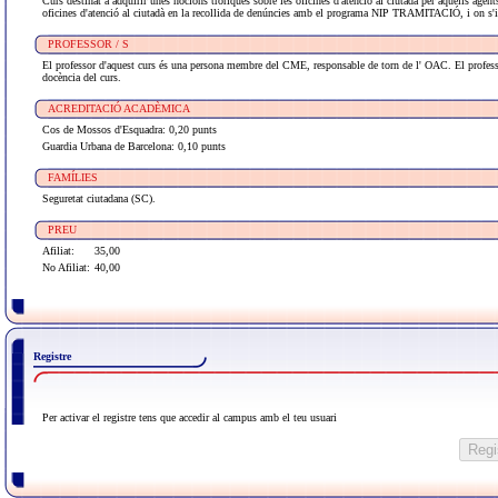
Curs destinat a adquirir unes nocions tròriques sobre les oficines d'atenció al ciutadà per aquells agen
oficines d'atenció al ciutadà en la recollida de denúncies amb el programa NIP TRAMITACIÓ, i on s'in
PROFESSOR / S
El professor d'aquest curs és una persona membre del CME, responsable de torn de l' OAC. El professor 
docència del curs.
ACREDITACIÓ ACADÈMICA
Cos de Mossos d'Esquadra: 0,20 punts
Guardia Urbana de Barcelona: 0,10 punts
FAMÍLIES
Seguretat ciutadana (SC).
PREU
Afiliat:
35,00
No Afiliat:
40,00
Registre
Per activar el registre tens que accedir al campus amb el teu usuari