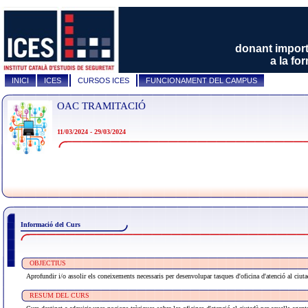
donant impor
a la fo
INICI
ICES
CURSOS ICES
FUNCIONAMENT DEL CAMPUS
OAC TRAMITACIÓ
11/03/2024 - 29/03/2024
Informació del Curs
OBJECTIUS
Aprofundir i/o assolir els coneixements necessaris per desenvolupar tasques d'oficina d'atenció al c
RESUM DEL CURS